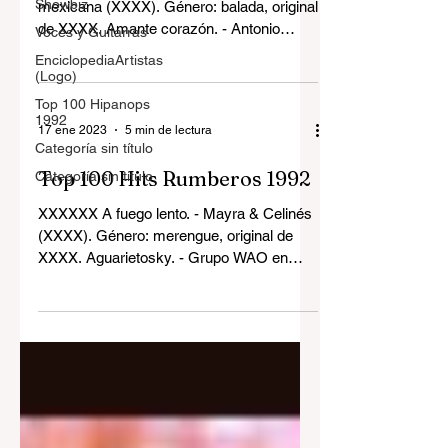
Showbiz
mexicana (XXXX). Género: balada, original
de XXXX. Amante corazón. - Antonio
Voces y Guitarras
Cabán Vale El Topo...
EnciclopediaArtistas
(Logo)
Top 100 Hipanops
1992
17 ene 2023
5 min de lectura
Categoría sin título
Top 100 Hits Rumberos 1992
Categoría sin título
XXXXXX A fuego lento. - Mayra & Celinés
(XXXX). Género: merengue, original de
XXXX. Aguarietosky. - Grupo WAO en
voces de (XXXX). Género:...