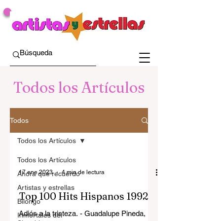
Todos los Artículos
Todos
Todos los Artículos
Todos los Artículos
17 ene 2023
4 min de lectura
Ahora que recuerdo
Artistas y estrellas
Top 100 Hits Hispanos 1992
Bilongo
Adiós a la tristeza. - Guadalupe Pineda,
Inmortales del