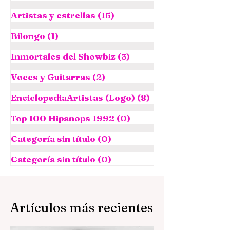
Artistas y estrellas
(15)
15 entradas
Bilongo
(1)
1 entrada
Inmortales del Showbiz
(3)
3 entradas
Voces y Guitarras
(2)
2 entradas
EnciclopediaArtistas (Logo)
(8)
8 entradas
Top 100 Hipanops 1992
(0)
0 entradas
Categoría sin título
(0)
0 entradas
Categoría sin título
(0)
0 entradas
Artículos más recientes