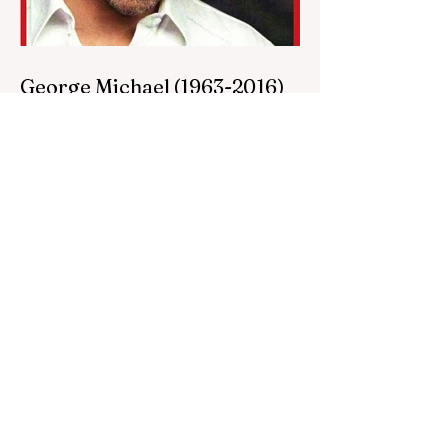
George Michael (1963-2016)
George Michael (1963-2016): uno de los
más talentosos y exitosos baladistas de la
historia, vivió acosado por la desdicha los
vicios, las...