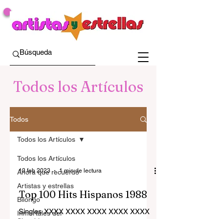
Todos los Artículos
Todos
Todos los Artículos
Todos los Artículos
13 feb 2023
1 min de lectura
Ahora que recuerdo
Artistas y estrellas
Top 100 Hits Hispanos 1988
Bilongo
Singles XXXX XXXX XXXX XXXX XXXX
Inmortales del