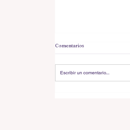
TOP 50 HITS EN INGLÉS l9
Comentarios
XXX XXX XXX • XXX. - XXXX (
Gégero: pop-rock, original de XXXX,
XXXX, XXX. Fecha de lanzamien
Escribir un comentario...
Abril 6, 1992.