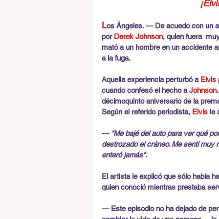
¡Elv
L
os Ángeles. — De acuedo con un art
por 
Derek Johnson
, quien fuera  mu
mató a un hombre en un accidente au
a la fuga.
Aquella experiencia perturbó a
 Elvis
cuando confesó el hecho a
 Johnson
décimoquinto aniversario de la premat
Según el referido periodista, 
Elvis
 le 
— 
"Me bajé del auto para ver qué po
destrozado el cráneo. Me sentí muy m
enteró jamás"
.
El artista le explicó que sólo había h
quien conoció mientras prestaba serv
— Este episodio no ha dejado de per