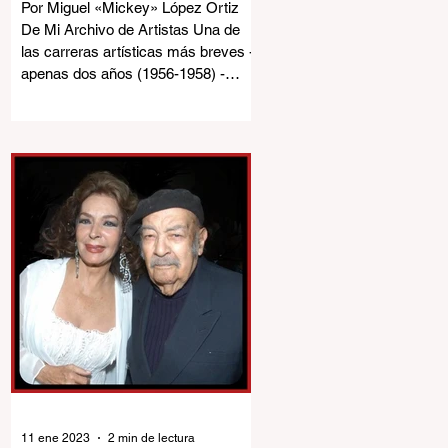
boricua ida a
Por Miguel «Mickey» López Ortiz
destiempo.
De Mi Archivo de Artistas Una de
las carreras artísticas más breves -
apenas dos años (1956-1958) -
pero...
11 ene 2023
2 min de lectura