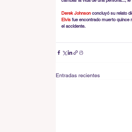
cambiar la vida de una persona..., le
Derek Johnson
 concluyó su relato d
Elvis 
fue encontrado muerto quince m
el accidente.
Entradas recientes