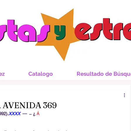
ez
Catalogo
Resultado de Búsq
A AVENIDA 369
992).
XXXX  
—   ̶  ¿ 
Á