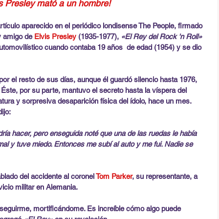
is Presley mató a un hombre!
ículo aparecido en el periódico londisense The People, firmado 
y amigo de 
Elvis Presley
 (1935-1977), 
«El Rey del Rock 'n Roll»
tomovilístico cuando contaba 19 años  de edad (1954) y se dio 
 por el resto de sus días, aunque él guardó silencio hasta 1976, 
. Éste, por su parte, mantuvo el secreto hasta la víspera del 
ura y sorpresiva desaparición física del ídolo, hace un mes. 
dijo:
dría hacer, pero enseguida noté que una de las ruedas le había 
al y tuve miedo. Entonces me subí al auto y me fui. Nadie se 
ablado del accidente al coronel 
Tom Parker
, su representante, a 
icio militar en Alemania.
seguirme, mortificándome. Es increíble cómo algo puede 