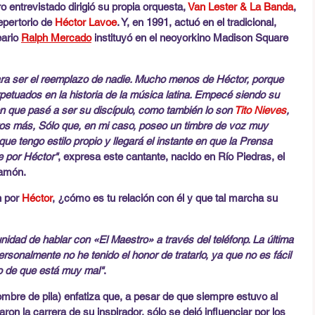
 entrevistado dirigió su propia orquesta, 
Van Lester & La Banda
, 
epertorio de 
Héctor Lavoe
. Y, en 1991, actuó en el tradicional, 
ario 
Ralph Mercado
 instituyó en el neoyorkino Madison Square 
ara ser el reemplazo de nadie. Mucho menos de Héctor, porque 
etuados en la historia de la música latina. Empecé siendo su 
en que pasé a ser su discípulo, como también lo son 
Tito Nieves
, 
tros más, Sólo que, en mi caso, poseo un timbre de voz muy 
ue tengo estilo propio y llegará el instante en que la Prensa 
 por Héctor"
, expresa este cantante, nacido en Río Piedras, el 
yamón.
 por 
Héctor
, ¿cómo es tu relación con él y que tal marcha su 
unidad de hablar con «El Maestro» a través del teléfonp. La última 
ersonalmente no he tenido el honor de tratarlo, ya que no es fácil 
to de que está muy mal"
.
ombre de pila) enfatiza que, a pesar de que siempre estuvo al 
ron la carrera de su inspirador, sólo se dejó influenciar por los 