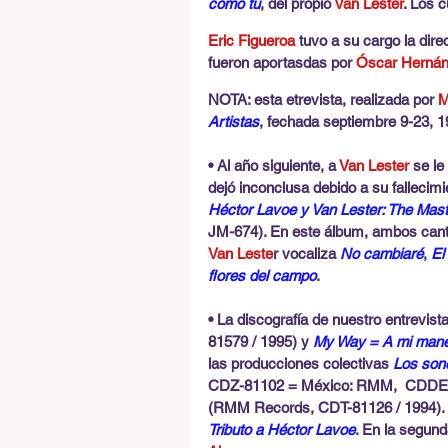
como tú
, del propio 
Van Lester
. Los 
Eric Figueroa
 tuvo a su cargo la dir
fueron aportasdas por 
Óscar Herná
NOTA: esta etrevista, realizada por 
M
Artistas
, fechada septiembre 9-23, 1
• Al año siguiente, a 
Van Lester
 se l
dejó inconclusa debido a su fallecim
Héctor Lavoe y Van Lester: The Mast
JM-674). En este álbum, ambos cant
Van Leste
r vocaliza 
No cambiaré
, 
El
flores del campo
.
• La discografía de nuestro entrevis
81579 / 1995) y 
My Way = A mi mane
las producciones colectivas 
Los sone
CDZ-81102 = México: RMM,  CDDE-4
(RMM Records, CDT-81126 / 1994). En
Tributo a Héctor Lavoe
. En la segunda