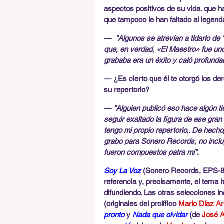
aspectos positivos de su vida. que ha
que tampoco le han faltado al legend
— 
 "Algunos se atrevían a tldarlo de
que, en verdad, «El Maestro» fue uno
grababa era un éxito y caló profunda
— ¿Es cierto que él te otorgó los der
su repertorio?
— 
"Alguien publicó eso hace algún ti
seguir exaltado la figura de ese gran
tengo mi propio repertorio,. De hech
grabo para Sonero Records, no inclu
fueron compuestos patra mí"
.
Soy La Voz
 (Sonero Records, EPS-80
referencia y, precisamente, el tema 
difundiendo. Las otras selecciones in
(originales del prolífico 
Mario Díaz Ar
pronto
 y 
Nada que olvidar 
(de 
José A