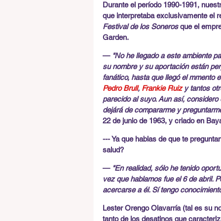
Durante el período 1990-1991, nuestro
que interpretaba exclusivamente el r
Festival de los Soneros
 que el empre
Garden.
— 
"No he llegado a este ambiente p
su nombre y su aportación están perp
fanático, hasta que llegó el mmento 
Pedro Brull
, 
Frankie Ruiz
 y tantos o
parecido al suyo. Aun así, considero q
dejárá de compararme y preguntarme
22 de junio de 1963, y criado en Ba
--- Ya que hablas de que te preguntan
salud?
— 
"En realidad, sólo he tenido oport
vez que hablamos fue el 6 de abril. P
acercarse a él. Sí tengo conocimien
Lester Orengo Olavarría (tal es su n
tanto de los desatinos que caracteriza