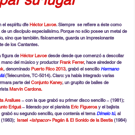
el espíritu dfe 
Héctor Lavoe
. Siempre  se refiere a éste como 
ta de un discípulo especialísimo. Porque no sólo posee un metal de 
olo, sino que también. físicamente, guarda un impresionante 
e de los Cantantes.
a figura de 
Héctor Lavoe
 desde desde que comenzó a descollar 
la mano del músico y productor 
Frank Ferrer
, hace alrededor de 
nk
, denominado 
Puerto Rico 2013
, grabó el sencillo 
Hermano 
lá
(Telecumbre, TC-5014). Claro: ya había integrado varias 
rmara parte del 
Conjunto Kaney
, un grupito de bailes de 
ista 
Marvin Cardona. 
ta
Arallues 
 ̶  
con la que grabó su primer disco sencillo 
 ̶ 
 (1981); 
unto Eriguá
 ̶ 
 liderado por el pianista 
Eric Figueroa
 y el bajista
e grabó su segundo sencillo, que contenía el tema 
Dímelo tú
, al 
(1983);  
Israel 
«Ishpacor»
 Pagán & El Sonido de la Bestia
 (1984) 