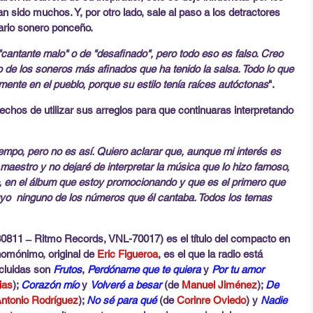
n sido muchos. Y, por otro lado, sale al paso a los detractores 
ario sonero ponceño.
 "cantante malo" o de "desafinado", pero todo eso es falso. Creo 
 de los soneros más afinados que ha tenido la salsa. Todo lo que 
mente en el pueblo, porque su estilo tenía raíces autóctonas
".
echos de utilizar sus arreglos para que continuaras interpretando 
empo, pero no es así. Quiero aclarar que, aunque mi interés es 
 maestro y no dejaré de interpretar la música que lo hizo famoso, 
o, en el álbum que estoy promocionando y que es el primero que 
yo  ninguno de los números que él cantaba. Todos los temas 
811  ̶  Ritmo Records, VNL-70017) es el título del compacto en 
homónimo, original de 
Eric Figueroa
, es el que la radio está 
cluidas son 
Frutos
, 
Perdóname que te quiera 
y 
Por tu amor
ias
); 
Corazón mío
 y 
Volveré a besar 
(de 
Manuel Jiménez
); 
De 
ntonio Rodríguez
); 
No sé para qué
 (de 
Corinre Oviedo
) y 
Nadie 