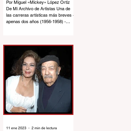
boricua ida a
Por Miguel «Mickey» López Ortiz
destiempo.
De Mi Archivo de Artistas Una de
las carreras artísticas más breves -
apenas dos años (1956-1958) -
pero...
11 ene 2023
2 min de lectura