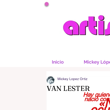
Inicio
Mickey Lóp
Mickey Lopez Ortiz
VAN LESTER
Hay quien
nació con 
«N
ocu