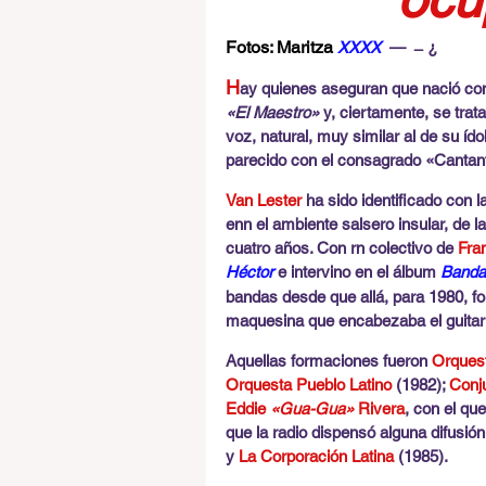
Fotos: Maritza 
XXXX  
—   ̶  ¿
H
ay quienes aseguran que nació con 
«El Maestro»
 y, ciertamente, se tra
voz, natural, muy similar al de su íd
parecido con el consagrado «Cantant
Van Lester
 ha sido identificado con l
enn el ambiente salsero insular, de 
cuatro años. Con rn colectivo de
 Fra
Héctor 
e intervino en el álbum 
Bandal
bandas desde que allá, para 1980, fo
maquesina que encabezaba el guitarr
Aquellas formaciones fueron 
Orques
Orquesta Pueblo Latino
 (1982); 
Conj
Eddie 
«Gua-Gua» 
Rivera
, con el qu
que la radio dispensó alguna difusión 
y 
La Corporación Latina 
(1985).