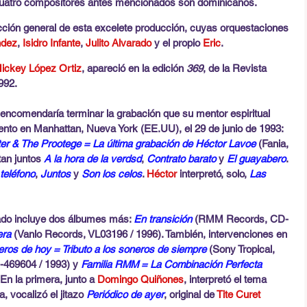
cuatro compositores antes mencionados son dominicanos.
ección general de esta excelete producción, cuyas orquestaciones 
ndez
, 
Isidro Infante
, 
Julito Alvarado 
y el propio 
Eric
.
ickey López Ortiz
, apareció en la edición 
369
, de la Revista 
992. 
e encomendaría terminar la grabación que su mentor espiritual 
iento en Manhattan, Nueva York (EE.UU), el 29 de junio de 1993: 
er & The Prootege = La última grabación de Héctor Lavoe
 (Fania, 
an juntos 
A la hora de la verdsd
, 
Contrato barato
 y 
El guayabero
. 
 teléfono
, 
Juntos
 y 
Son los celos
. 
Héctor
 interpretó, solo, 
Las 
tado incluye dos álbumes más: 
En transición
 (RMM Records, CD-
ra 
(Vanlo Records, VL03196 / 1996). También, intervenciones en 
ros de hoy = Tributo a los soneros de siempre 
(Sony Tropical, 
69604 / 1993) y 
Familia RMM = La Combinación Perfecta
 la primera, junto a 
Domingo Quiñones
, interpretó el tema 
, vocalizó el jitazo 
Periódico de ayer
, original de 
Tite Curet 