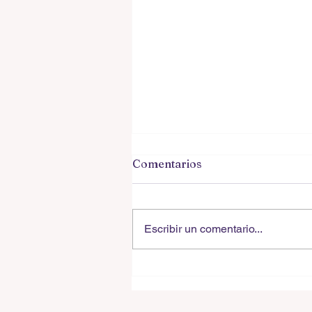
TOP 50 HITS EN INGLÉS l9
Comentarios
XXX XXX XXX • XXX. - XXXX (
Gégero: pop-rock, original de XXXX,
XXXX, XXX. Fecha de lanzamien
Escribir un comentario...
Abril 6, 1992.