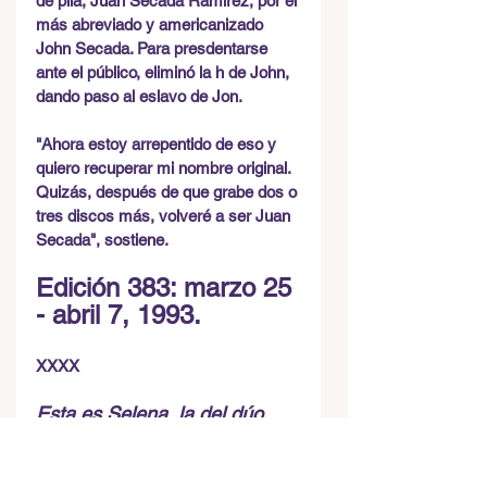
de pila, Juan Secada Ramírez, por el 
más abreviado y americanizado 
John Secada. Para presdentarse 
ante el público, eliminó la h de John, 
dando paso al eslavo de Jon.
"Ahora estoy arrepentido de eso y 
quiero recuperar mi nombre original.  
Quizás, después de que grabe dos o 
tres discos más, volveré a ser Juan 
Secada", sostiene.
Edición 383: marzo 25 
- abril 7, 1993.
XXXX
Esta es Selena, la del dúo 
con Álvaro Torres.