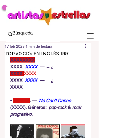
17 feb 2023
1 min de lectura
TOP 50 CD's EN INGLÉS 1991
XXXXXXXX
XXXX  
XXXX  
—   ̶  ¿
XXXX 
XXXX
XXXX  
XXXX  
—   ̶  ¿
XXXX
• 
Génesis
. — 
We Can't Dance
(XXXX). Géneros:  
pop-rock
 & 
rock 
progresivo
.