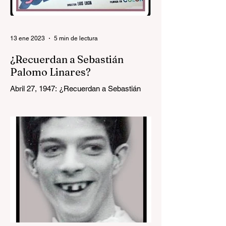
13 ene 2023
5 min de lectura
¿Recuerdan a Sebastián
Palomo Linares?
Abril 27, 1947: ¿Recuerdan a Sebastián
Palomo Linares, el vitoreado torero que
fuera galán de Marisol en la película Solos
los dos en...