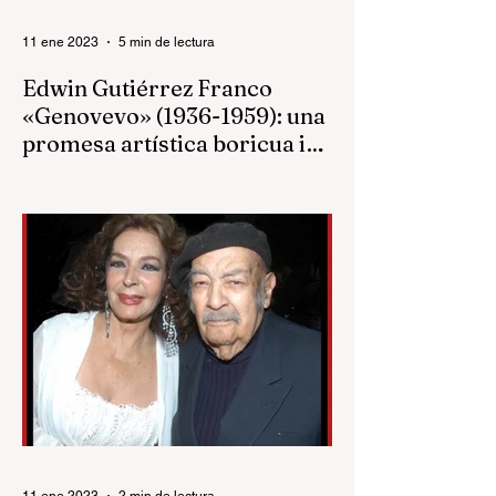
11 ene 2023
5 min de lectura
Edwin Gutiérrez Franco
«Genovevo» (1936-1959): una
promesa artística boricua ida
a destiempo.
Por Miguel «Mickey» López Ortiz De Mi
Archivo de Artistas Una de las carreras
artísticas más breves - apenas dos años
(1956-1958) - pero...
11 ene 2023
2 min de lectura