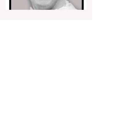
11 ene 2023
5 min de lectura
Edwin Gutiérrez Franco
«Genovevo» (1936-1959): una
promesa artística boricua ida
a destiempo.
Por Miguel «Mickey» López Ortiz De Mi
Archivo de Artistas Una de las carreras
artísticas más breves - apenas dos años
(1956-1958) - pero...