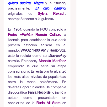
quiero decirte
, 
Negra
y el titulado, 
precisamente
, 
El otro camino
, 
originales de
Sylvia Rexach
, 
acompañandose a la guitarra
.
En 1964, cuando la 
FCC 
concedió a
Pedro 
«Pichín»
 Román Collazo 
la 
licencia para establecer la que sería 
primera estación salsera en el 
mundo
, WVOZ 1400 AM / Radio Voz, 
éste lo reclutó como su
disc-jockey
estrella
. 
Entonces
, 
Manolín Martínez
emprendió la que sería su etapa 
consagratoria
. 
En esta planta alcanzó 
los más altos niveles de popularidad 
entre la masa salsómana
. 
En 
diversas oportunidades, la compañía 
discográfica
 Fania Records 
lo invitó a 
actuar como presentador en 
conciertos de la
Fania All Stars
en 