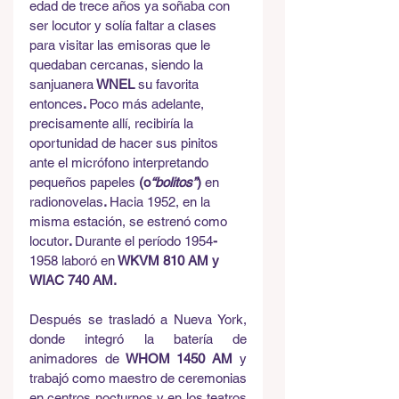
edad de trece años ya soñaba con 
ser locutor y solía faltar a clases 
para visitar las emisoras que le 
quedaban cercanas, siendo la 
sanjuanera
 WNEL 
su favorita 
entonces
. 
Poco más adelante, 
precisamente allí, recibiría la 
oportunidad de hacer sus pinitos 
ante el micrófono interpretando 
pequeños papeles
 (o
“bolitos”
) 
en 
radionovelas
. 
Hacia 1952, en la 
misma estación, se estrenó como 
locutor
. 
Durante el período 1954
-
1958 laboró en
 WKVM 810 AM y 
WIAC 740 AM.
Después se trasladó a Nueva York, 
donde integró la batería de 
animadores de
 WHOM 1450 AM 
y 
trabajó como maestro de ceremonias 
en centros nocturnos y en los teatros 