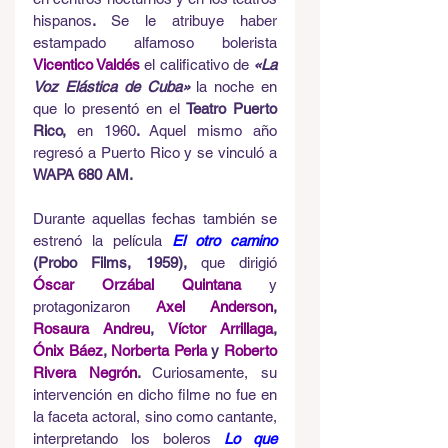
hispanos
. 
Se le atribuye haber 
estampado alfamoso bolerista
Vicentico Valdés
el calificativo de
«La 
Voz Elástica de Cuba»
la noche en 
que lo presentó en el
 Teatro Puerto 
Rico, 
en 1960
. 
Aquel mismo año 
regresó a Puerto Rico y se vinculó a
WAPA 680 AM. 
Durante aquellas fechas también se 
estrenó la película
El otro camino
(Probo Films, 1959), 
que dirigió
Óscar Orzábal Quintana
y
protagonizaron
Axel Anderson
, 
Rosaura Andreu
, 
Víctor Arrillaga
, 
Ónix Báez
, 
Norberta Perla
 y 
Roberto 
Rivera Negrón
. 
Curiosamente, su 
intervención en dicho filme no fue en 
la faceta actoral, sino como cantante, 
interpretando los boleros
Lo que 