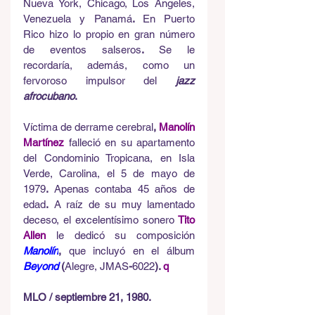
Nueva York, Chicago, Los Ángeles, 
Venezuela y Panamá
. 
En Puerto 
Rico hizo lo propio en
gran número 
de eventos salseros
. 
Se le 
recordaría, además, como un 
fervoroso
impulsor del
jazz 
afrocubano
.
Víctima de derrame cerebral
, 
Manolín 
Martínez
falleció en su apartamento 
del Condominio Tropicana, en Isla 
Verde, Carolina, el 5 de mayo de 
1979
. 
Apenas contaba 45 años de 
edad
.
 A raíz de su muy lamentado 
deceso, el excelentísimo sonero
Tito 
Allen
le dedicó su composición
Manolín
, 
que incluyó en el
álbum 
Beyond 
(
Alegre, JMAS
-
6022
). 
q
MLO / septiembre 21, 1980. 